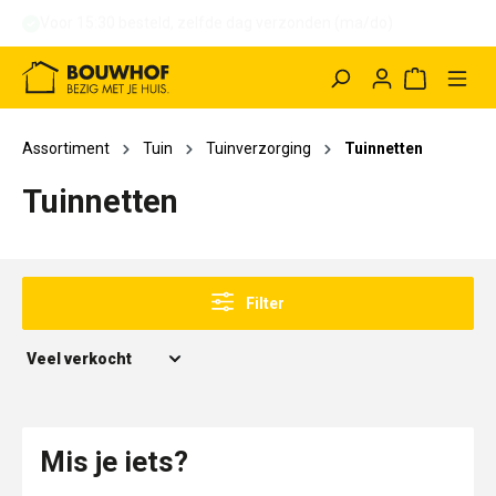
Voor 15:30 besteld, binnen 1 uur afhalen (ma/do)
hoofdinhoud
Winkelwag
Assortiment
Tuin
Tuinverzorging
Tuinnetten
Tuinnetten
Filter
Mis je iets?