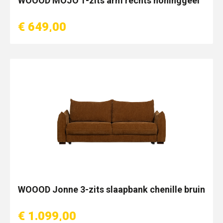
WOOOD MOJO 1-zits arm rechts honinggeel
€ 649,00
WOOOD Jonne 3-zits slaapbank chenille bruin
€ 1.099,00