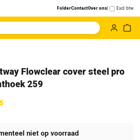
Folder
Contact
Over ons
|
Excl. btw
Wink
tway Flowclear cover steel pro
hthoek 259
5
enteel niet op voorraad