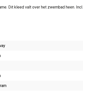
e. Dit kleed valt over het zwembad heen. Incl.
way
m
m
gram