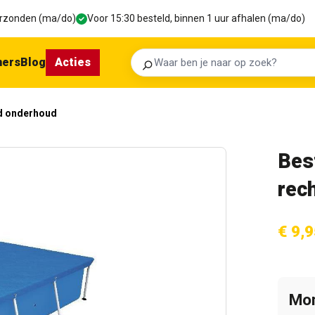
verzonden (ma/do)
Voor 15:30 besteld, binnen 1 uur afhalen (ma/do)
ners
Blog
Acties
Zoeken
 onderhoud
Bes
rec
€ 9,9
Mom