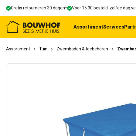
oekopdracht
Ga naar de hoofdnavigatie
Gratis retourneren 30 dagen*
Voor 15:30 besteld, zelfde dag 
Assortiment
Services
Part
Assortiment
Tuin
Zwembaden & toebehoren
Zwembad