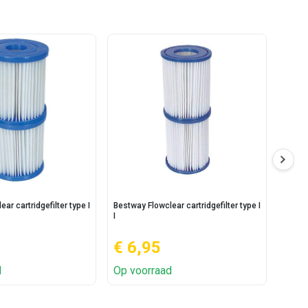
ar cartridgefilter type I
Bestway Flowclear cartridgefilter type I
Bestwa
I
II
€ 6,95
€ 3
d
Op voorraad