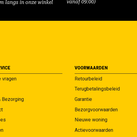
vanaf 09:00)
m langs in onze winkel
VICE
VOORWAARDEN
e vragen
Retourbeleid
Terugbetalingsbeleid
& Bezorging
Garantie
ct
Bezorgvoorwaarden
ies
Nieuwe woning
en
Actievoorwaarden