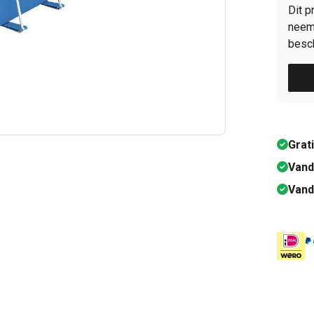
Dit p
neem 
besch
Grat
Vand
Vand