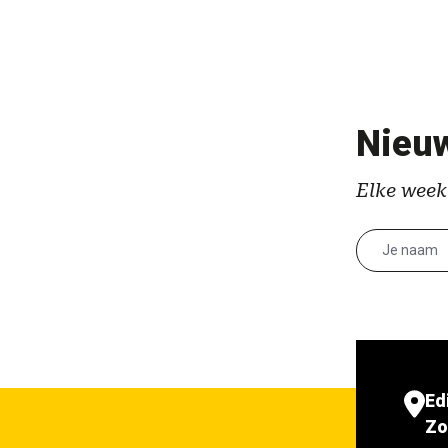
Nieuw
Elke week
Ed
Zo