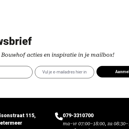
sbrief
 Bouwhof acties en inspiratie in je mailbox!
Aanme
isonstraat 115,
079-3310700
etermeer
ma–vr 07:00–18:00, za 08:30–1