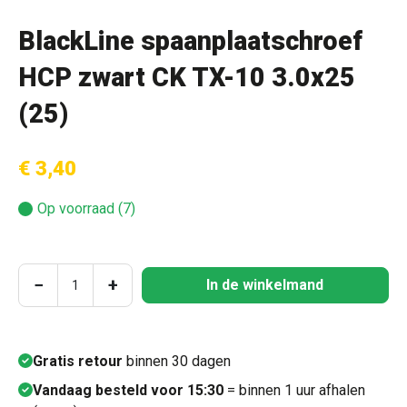
BlackLine spaanplaatschroef
HCP zwart CK TX-10 3.0x25
(25)
€ 3,40
Op voorraad (7)
Producthoeveelheid: Voer de gewenste hoeve
−
+
In de winkelmand
Gratis retour
binnen 30 dagen
Vandaag besteld voor 15:30
= binnen 1 uur afhalen