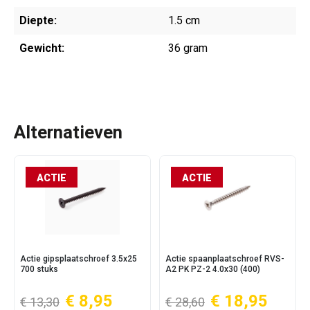
Diepte:
1.5 cm
Gewicht:
36 gram
Alternatieven
ACTIE
ACTIE
Actie gipsplaatschroef 3.5x25
Actie spaanplaatschroef RVS-
700 stuks
A2 PK PZ-2 4.0x30 (400)
€ 8,95
€ 18,95
€ 13,30
€ 28,60