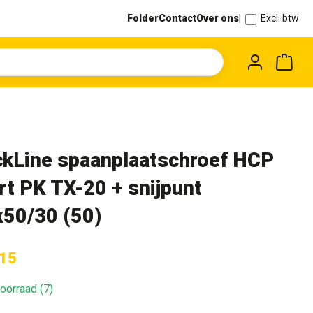
Folder
Contact
Over ons
|
Excl. btw
Wink
ckLine spaanplaatschroef HCP
rt PK TX-20 + snijpunt
x50/30 (50)
,15
oorraad (7)