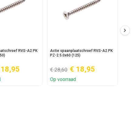
aatschroef RVS-A2 PK
Actie spaanplaatschroef RVS-A2 PK
Actie
50)
PZ-2 5.0x60 (125)
5.0x50
 18,95
€ 18,95
€ 28,60
€ 13
d
Op voorraad
Op v