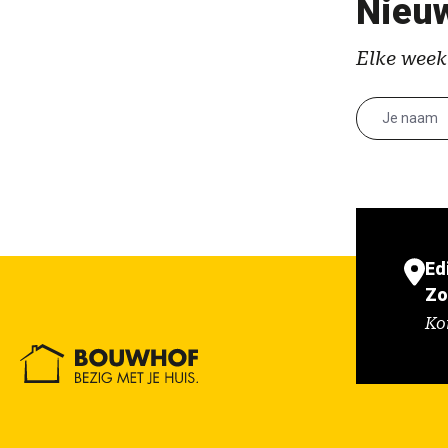
Nieuw
Elke week
Ed
Zo
Ko