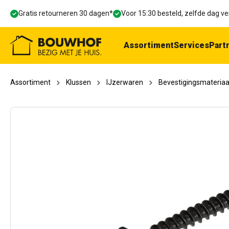
oekopdracht
Ga naar de hoofdnavigatie
Gratis retourneren 30 dagen*
Voor 15:30 besteld, zelfde dag 
Assortiment
Services
Part
Assortiment
Klussen
IJzerwaren
Bevestigingsmateriaa