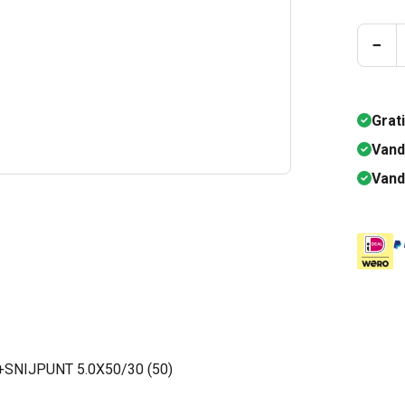
Prod
−
Grat
Vand
Vand
NIJPUNT 5.0X50/30 (50)