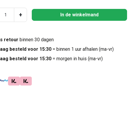
ucthoeveelheid: Voer de gewenste hoeveel
+
In de winkelmand
is retour
binnen 30 dagen
aag besteld voor 15:30
= binnen 1 uur afhalen (ma-vr)
aag besteld voor 15:30
= morgen in huis (ma-vr)