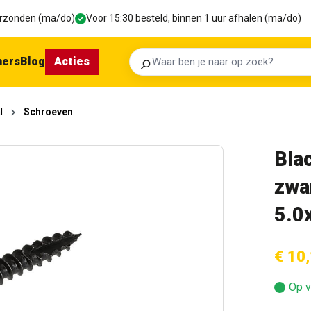
verzonden (ma/do)
Voor 15:30 besteld, binnen 1 uur afhalen (ma/do)
ners
Blog
Acties
Zoeken
l
Schroeven
Bla
zwa
5.0
€ 10
Op v