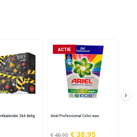
ACTIE
ntkalender 264 delig
Ariel Professional Color was
Finito
€ 38,95
€ 2
€ 46,95