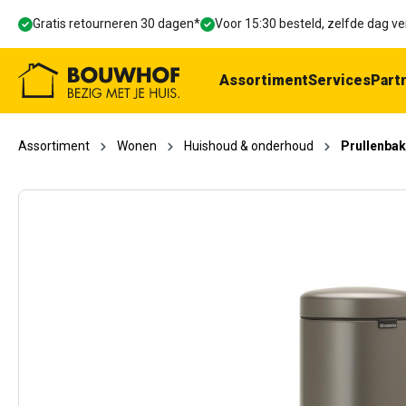
oekopdracht
Ga naar de hoofdnavigatie
Gratis retourneren 30 dagen*
Voor 15:30 besteld, zelfde dag 
Assortiment
Services
Part
Assortiment
Wonen
Huishoud & onderhoud
Prullenbak