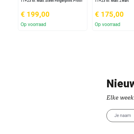
11+23 ltr. Matt Steel Fingerprint Proof
11+23 ltr. Matt Zwart
€ 199,00
€ 175,00
Op voorraad
Op voorraad
Nieuw
Elke week