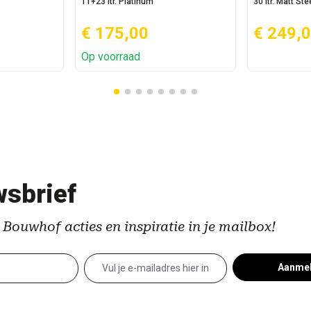
11+23 ltr. Platinum
30 ltr. Matt Ste
€ 175,00
€ 249,
Op voorraad
sbrief
 Bouwhof acties en inspiratie in je mailbox!
Aanme