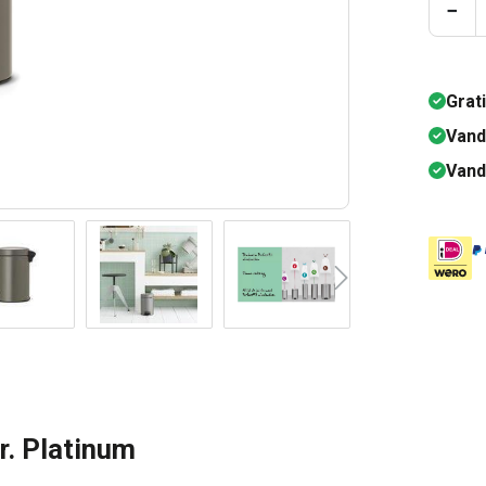
Prod
−
Grat
Vand
Vand
r. Platinum