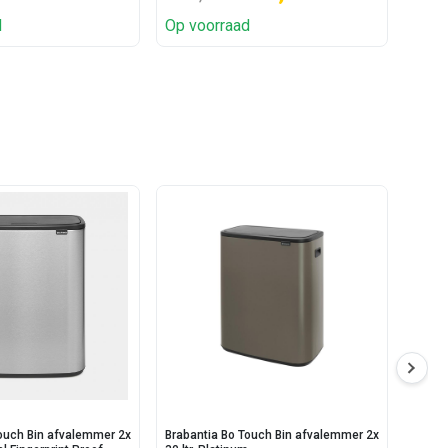
d
Op voorraad
Op v
Touch Bin afvalemmer 2x
Brabantia Bo Touch Bin afvalemmer 2x
Braba