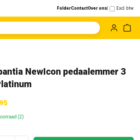
Folder
Contact
Over ons
|
Excl. btw
Wink
bantia NewIcon pedaalemmer 3
Platinum
,95
oorraad (2)