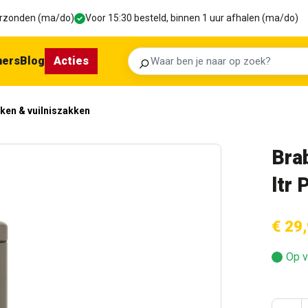
verzonden (ma/do)
Voor 15:30 besteld, binnen 1 uur afhalen (ma/do)
ners
Blog
Acties
Zoeken
ken & vuilniszakken
Bra
ltr 
€ 29
Op v