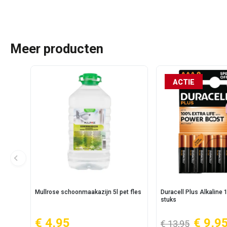
Meer producten
ACTIE
Mullrose schoonmaakazijn 5l pet fles
Duracell Plus Alkaline
stuks
€ 4,95
€ 9,9
€ 13,95