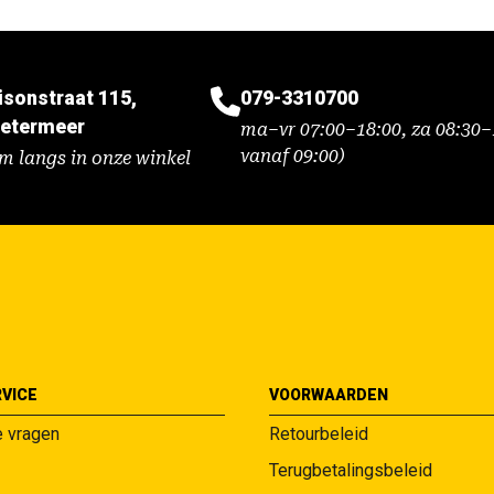
isonstraat 115,
079-3310700
etermeer
ma–vr 07:00–18:00, za 08:30–1
vanaf 09:00)
m langs in onze winkel
VICE
VOORWAARDEN
e vragen
Retourbeleid
Terugbetalingsbeleid