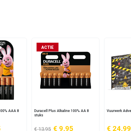
ACTIE
 100% AAA 8
Duracell Plus Alkaline 100% AA 8
Vuurwerk Adve
stuks
5
€ 9,95
€ 24,99
€ 13,95