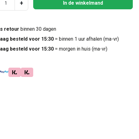
ucthoeveelheid: Voer de gewenste hoeveel
+
In de winkelmand
is retour
binnen 30 dagen
aag besteld voor 15:30
= binnen 1 uur afhalen (ma-vr)
aag besteld voor 15:30
= morgen in huis (ma-vr)