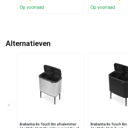
Op voorraad
Op voorraad
Alternatieven
Brabantia Bo Touch Bin afvalemmer
Brabantia Bo Touch Bi