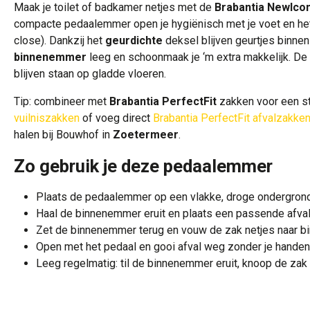
Maak je toilet of badkamer netjes met de
Brabantia NewIcon
compacte pedaalemmer open je hygiënisch met je voet en het
close). Dankzij het
geurdichte
deksel blijven geurtjes binne
binnenemmer
leeg en schoonmaak je ‘m extra makkelijk. De
blijven staan op gladde vloeren.
Tip: combineer met
Brabantia PerfectFit
zakken voor een st
vuilniszakken
of voeg direct
Brabantia PerfectFit afvalzakken 
halen bij Bouwhof in
Zoetermeer
.
Zo gebruik je deze pedaalemmer
Plaats de pedaalemmer op een vlakke, droge ondergrond
Haal de binnenemmer eruit en plaats een passende afval
Zet de binnenemmer terug en vouw de zak netjes naar bi
Open met het pedaal en gooi afval weg zonder je handen
Leeg regelmatig: til de binnenemmer eruit, knoop de zak 