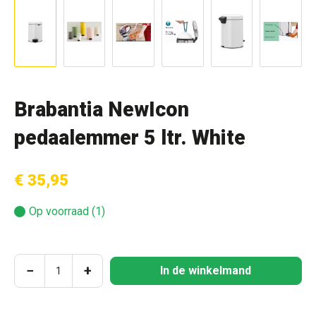
Brabantia NewIcon
pedaalemmer 5 ltr. White
€ 35,95
Op voorraad (1)
Producthoeveelheid: Voer de gewenste hoeve
−
+
In de winkelmand