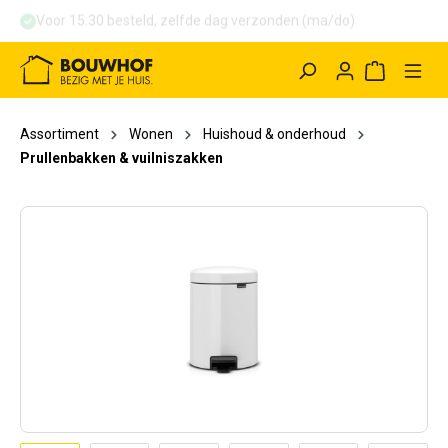
Voor 15:30 besteld, zelfde dag verzonden (ma/do)
hoofdinhoud
Winkelwag
Assortiment
Wonen
Huishoud & onderhoud
Prullenbakken & vuilniszakken