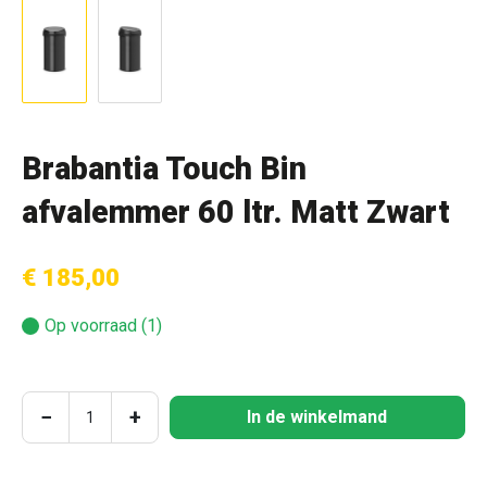
Brabantia Touch Bin
afvalemmer 60 ltr. Matt Zwart
€ 185,00
Op voorraad (1)
Producthoeveelheid: Voer de gewenste hoeve
−
+
In de winkelmand