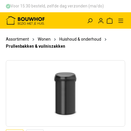
Voor 15:30 besteld, zelfde dag verzonden (ma/do)
hoofdinhoud
Winkelwag
Assortiment
Wonen
Huishoud & onderhoud
Prullenbakken & vuilniszakken