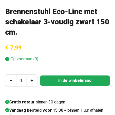
Brennenstuhl Eco-Line met
schakelaar 3-voudig zwart 150
cm.
€ 7,99
Op voorraad (9)
Producthoeveelheid: Voer de gewenste hoeve
−
+
In de winkelmand
Gratis retour
binnen 30 dagen
Vandaag besteld voor 15:30
= binnen 1 uur afhalen