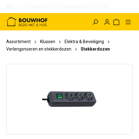
hoofdinhoud
Winkelwag
Assortiment
Klussen
Elektra & Beveiliging
Verlengsnoeren en stekkerdozen
Stekkerdozen