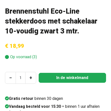
Brennenstuhl Eco-Line
stekkerdoos met schakelaar
10-voudig zwart 3 mtr.
€ 18,99
Op voorraad (3)
Producthoeveelheid: Voer de gewenste hoeve
−
+
In de winkelmand
Gratis retour
binnen 30 dagen
Vandaag besteld voor 15:30
= binnen 1 uur afhalen