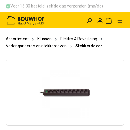
Voor 15:30 besteld, zelfde dag verzonden (ma/do)
hoofdinhoud
Winkelwag
Assortiment
Klussen
Elektra & Beveiliging
Verlengsnoeren en stekkerdozen
Stekkerdozen