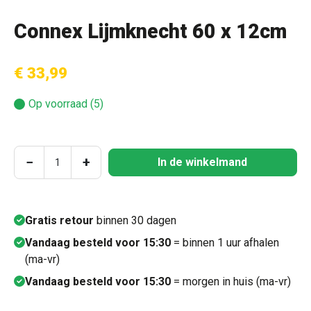
Connex Lijmknecht 60 x 12cm
€ 33,99
Op voorraad (5)
Producthoeveelheid: Voer de gewenste hoeve
−
+
In de winkelmand
Gratis retour
binnen 30 dagen
Vandaag besteld voor 15:30
= binnen 1 uur afhalen
(ma-vr)
Vandaag besteld voor 15:30
= morgen in huis (ma-vr)