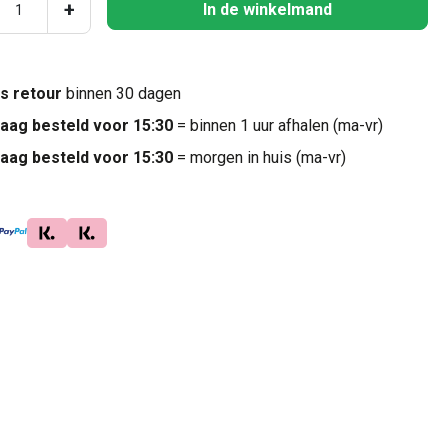
ucthoeveelheid: Voer de gewenste hoeveel
+
In de winkelmand
is retour
binnen 30 dagen
aag besteld voor 15:30
= binnen 1 uur afhalen (ma-vr)
aag besteld voor 15:30
= morgen in huis (ma-vr)