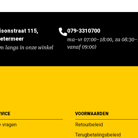
isonstraat 115,
079-3310700
etermeer
ma–vr 07:00–18:00, za 08:30–1
vanaf 09:00)
m langs in onze winkel
VICE
VOORWAARDEN
e vragen
Retourbeleid
Terugbetalingsbeleid