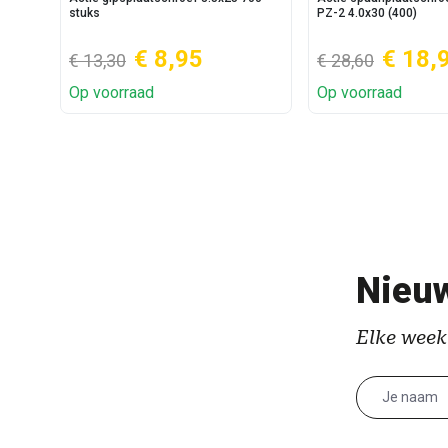
stuks
PZ-2 4.0x30 (400)
€ 8,95
€ 18,
€ 13,30
€ 28,60
Op voorraad
Op voorraad
Nieuw
Elke week