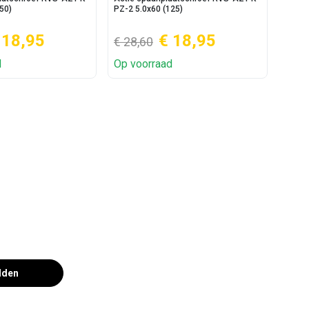
50)
PZ-2 5.0x60 (125)
5.0x50
 18,95
€ 18,95
€ 28,60
€ 13
d
Op voorraad
Op v
lden