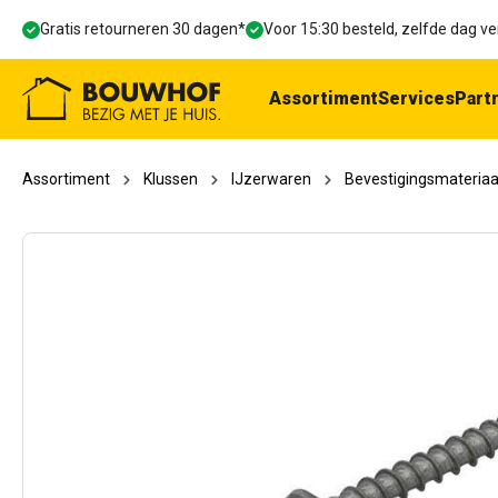
oekopdracht
Ga naar de hoofdnavigatie
Gratis retourneren 30 dagen*
Voor 15:30 besteld, zelfde dag 
Assortiment
Services
Part
Assortiment
Klussen
IJzerwaren
Bevestigingsmateriaa