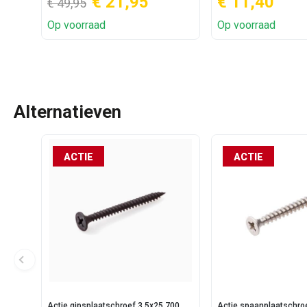
€ 21,95
€ 11,40
€ 49,95
Op voorraad
Op voorraad
Alternatieven
ACTIE
ACTIE
Actie gipsplaatschroef 3.5x25 700
Actie spaanplaatschr