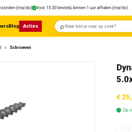
verzonden (ma/do)
Voor 15:30 besteld, binnen 1 uur afhalen (ma/do)
ners
Blog
Acties
Zoeken
l
Schroeven
Dyn
5.0
€ 25
Op v