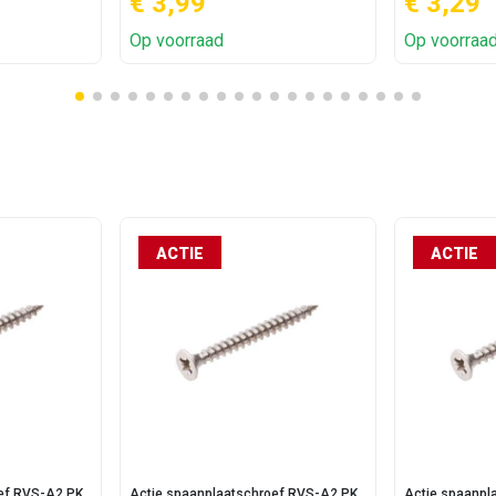
€ 3,99
€ 3,29
Op voorraad
Op voorraa
ACTIE
ACTIE
oef RVS-A2 PK
Actie spaanplaatschroef RVS-A2 PK
Actie spaanpl