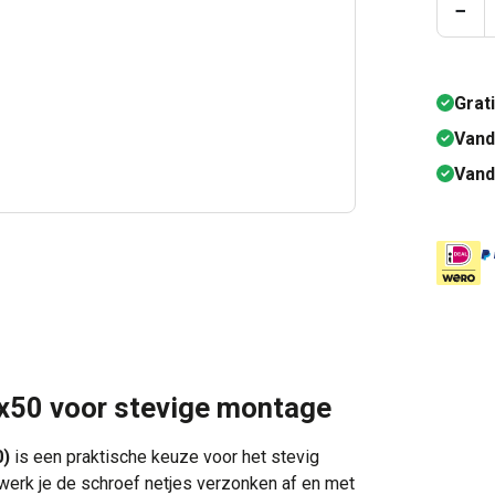
Prod
−
Grat
Vand
Vand
x50 voor stevige montage
0)
is een praktische keuze voor het stevig
werk je de schroef netjes verzonken af en met