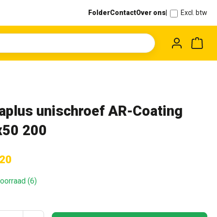
Folder
Contact
Over ons
|
Excl. btw
Wink
aplus unischroef AR-Coating
x50 200
,20
oorraad (6)