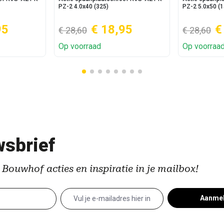
PZ-2 4.0x40 (325)
PZ-2 5.0x50 (1
95
€ 18,95
€
€ 28,60
€ 28,60
Op voorraad
Op voorraa
sbrief
 Bouwhof acties en inspiratie in je mailbox!
Aanme