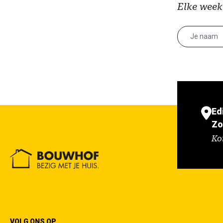
Elke week
Ed
Zo
Ko
VOLG ONS OP