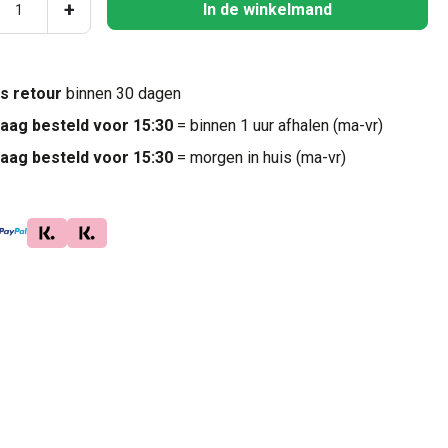
ucthoeveelheid: Voer de gewenste hoeveel
+
In de winkelmand
is retour
binnen 30 dagen
aag besteld voor 15:30
= binnen 1 uur afhalen (ma-vr)
aag besteld voor 15:30
= morgen in huis (ma-vr)