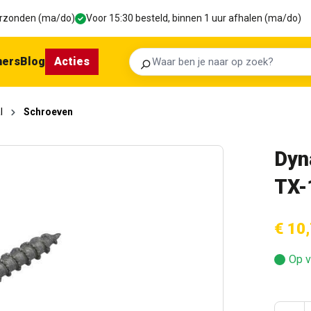
verzonden (ma/do)
Voor 15:30 besteld, binnen 1 uur afhalen (ma/do)
ners
Blog
Acties
Zoeken
l
Schroeven
Dyn
TX-
€ 10
Op v