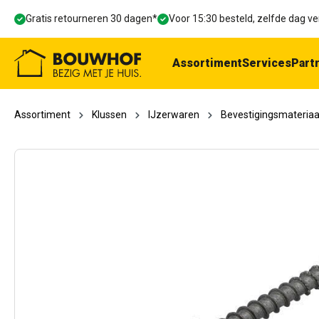
oekopdracht
Ga naar de hoofdnavigatie
Gratis retourneren 30 dagen*
Voor 15:30 besteld, zelfde dag 
Assortiment
Services
Part
Assortiment
Klussen
IJzerwaren
Bevestigingsmateriaa