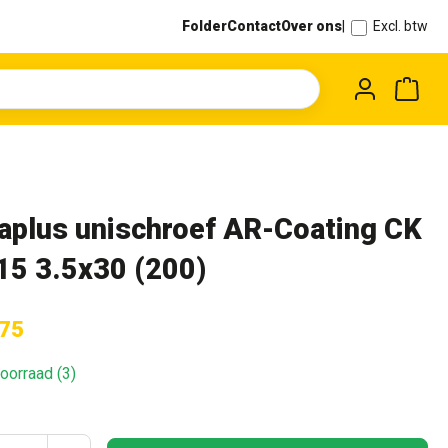
Folder
Contact
Over ons
|
Excl. btw
Wink
aplus unischroef AR-Coating CK
15 3.5x30 (200)
,75
oorraad (3)