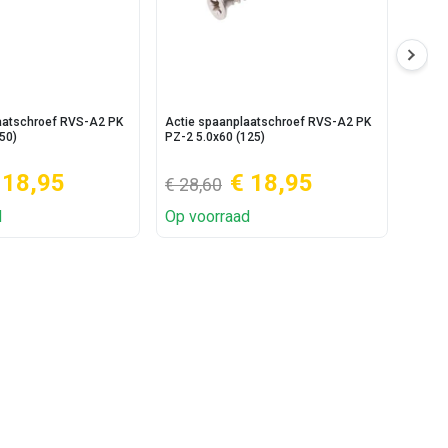
aatschroef RVS-A2 PK
Actie spaanplaatschroef RVS-A2 PK
Actie
50)
PZ-2 5.0x60 (125)
5.0x50
 18,95
€ 18,95
€ 28,60
€ 13
d
Op voorraad
Op v