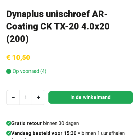
Dynaplus unischroef AR-
Coating CK TX-20 4.0x20
(200)
€ 10,50
Op voorraad (4)
Producthoeveelheid: Voer de gewenste hoeve
−
+
In de winkelmand
Gratis retour
binnen 30 dagen
Vandaag besteld voor 15:30
= binnen 1 uur afhalen