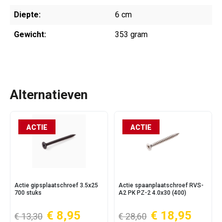
Diepte:
6 cm
Gewicht:
353 gram
Alternatieven
ACTIE
ACTIE
Actie gipsplaatschroef 3.5x25
Actie spaanplaatschroef RVS-
700 stuks
A2 PK PZ-2 4.0x30 (400)
€ 8,95
€ 18,95
€ 13,30
€ 28,60