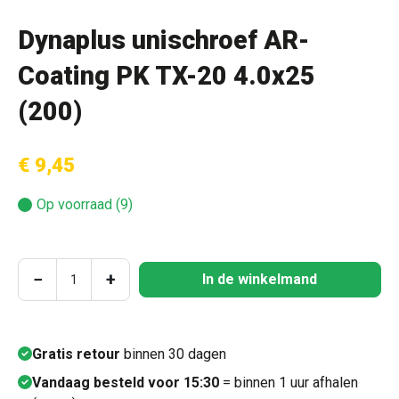
Dynaplus unischroef AR-
Coating PK TX-20 4.0x25
(200)
€ 9,45
Op voorraad (9)
Producthoeveelheid: Voer de gewenste hoeve
−
+
In de winkelmand
Gratis retour
binnen 30 dagen
Vandaag besteld voor 15:30
= binnen 1 uur afhalen