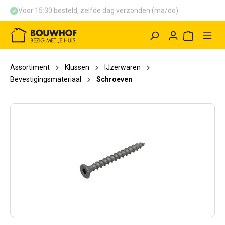
Voor 15:30 besteld, zelfde dag verzonden (ma/do)
hoofdinhoud
Winkelwag
Assortiment
Klussen
IJzerwaren
Bevestigingsmateriaal
Schroeven