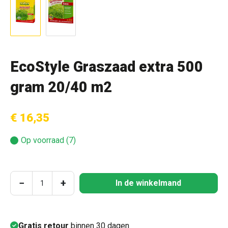
EcoStyle Graszaad extra 500
gram 20/40 m2
€ 16,35
Op voorraad (7)
Producthoeveelheid: Voer de gewenste hoeve
−
+
In de winkelmand
Gratis retour
binnen 30 dagen