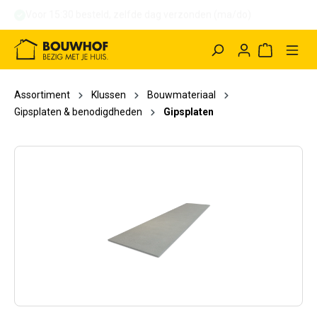
Voor 15:30 besteld, binnen 1 uur afhalen (ma/do)
hoofdinhoud
Winkelwag
Assortiment
Klussen
Bouwmateriaal
Gipsplaten & benodigdheden
Gipsplaten