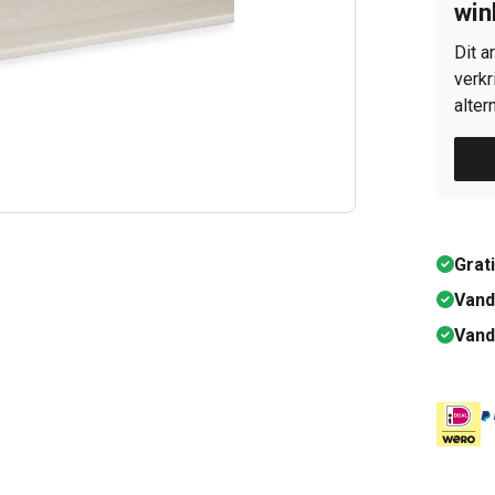
win
Dit a
verkr
alter
Grat
Vand
Vand