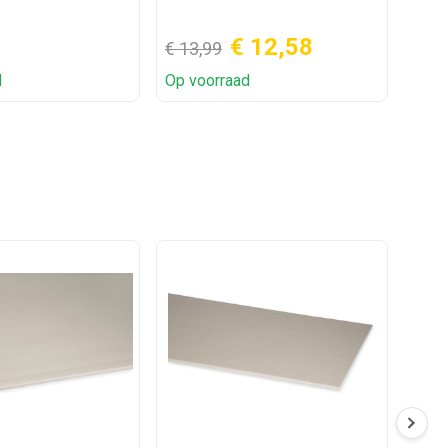
182x6
€ 12,58
€ 
€ 13,99
d
Op voorraad
Op v