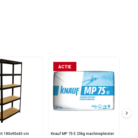
ACTIE
rt 180x90x40 cm
Knauf MP 75 E 25kg machinepleister
CanDo