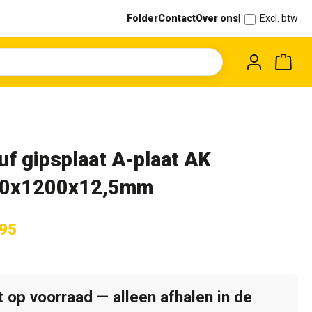
Folder
Contact
Over ons
|
Excl. btw
Wink
uf gipsplaat A-plaat AK
0x1200x12,5mm
,95
t op voorraad — alleen afhalen in de