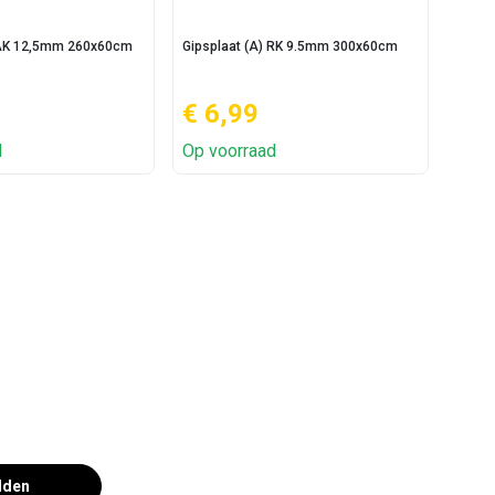
 AK 12,5mm 260x60cm
Gipsplaat (A) RK 9.5mm 300x60cm
Gipsp
€ 6,99
€ 7
d
Op voorraad
Op v
lden