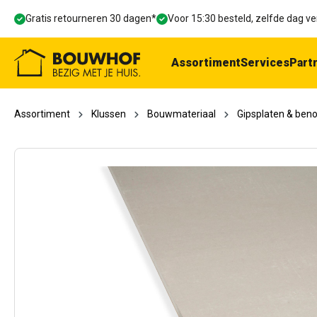
oekopdracht
Ga naar de hoofdnavigatie
Gratis retourneren 30 dagen*
Voor 15:30 besteld, zelfde dag 
Assortiment
Services
Part
Assortiment
Klussen
Bouwmateriaal
Gipsplaten & ben