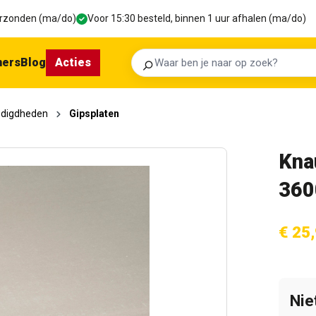
verzonden (ma/do)
Voor 15:30 besteld, binnen 1 uur afhalen (ma/do)
ners
Blog
Acties
Zoeken
odigdheden
Gipsplaten
Kna
360
€ 25
Nie