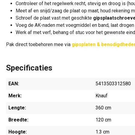
Controleer of het regelwerk recht, stevig en droog is (hou
Meet af en snijd/zaag de plaat op maat; houd rekening me
Schroef de plaat vast met geschikte
gipsplaatschroev
Voeg de AK-naden met voegmiddel en band, laat drogen e
Werk af met verf, behang of stuc voor het gewenste eind
Pak direct toebehoren mee via
gipsplaten & benodigdhede
Specificaties
EAN:
5413503312580
Merk:
Knauf
Lengte:
360 cm
Breedte:
120 cm
Hoogte:
1.3 cm