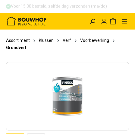
Voor 15:30 besteld, zelfde dag verzonden (ma/do)
hoofdinhoud
Winkelwag
Assortiment
Klussen
Verf
Voorbewerking
Grondverf