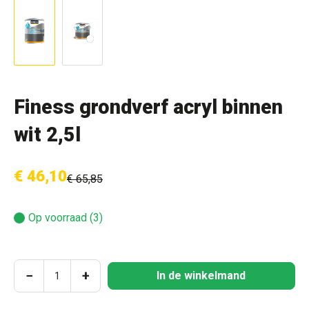
Finess grondverf acryl binnen
wit 2,5l
€ 46,10
€ 65,85
Op voorraad (3)
Producthoeveelheid: Voer de gewenste hoeve
−
+
In de winkelmand