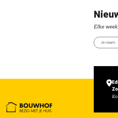
Nieuw
Elke week
Ed
Zo
Ko