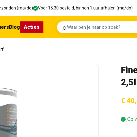
verzonden (ma/do)
Voor 15:30 besteld, binnen 1 uur afhalen (ma/do)
ners
Blog
Acties
Zoeken
rf
Fine
2,5l
€ 40
Op v