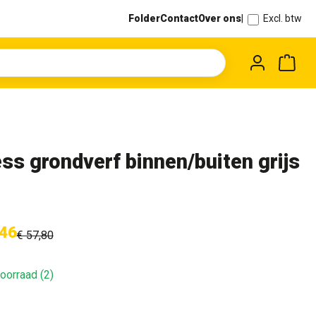
Folder
Contact
Over ons
|
Excl. btw
Wink
ss grondverf binnen/buiten grijs
,46
€ 57,80
oorraad (2)