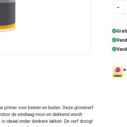
Prod
−
Grat
Vand
Vand
ige primer voor binnen en buiten. Deze grondverf
ardoor de eindlaag mooi en dekkend wordt.
 is ideaal onder donkere lakken. De verf droogt