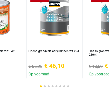
rf 2in1 wit
Finess grondverf acryl binnen wit 2,5l
Finess grondve
250ml
€ 46,10
€
€ 65,85
€ 13,60
Op voorraad
Op voorraa