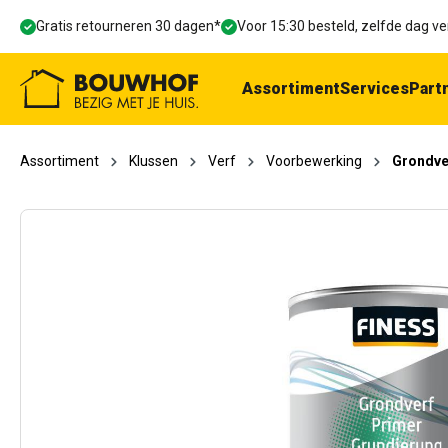
oekopdracht
Ga naar de hoofdnavigatie
Gratis retourneren 30 dagen*
Voor 15:30 besteld, zelfde dag 
Assortiment
Services
Part
Assortiment
Klussen
Verf
Voorbewerking
Grondve