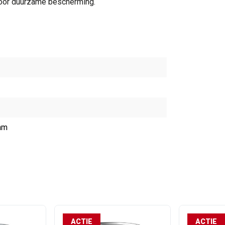
 voor duurzame bescherming.
am
ACTIE
ACTIE