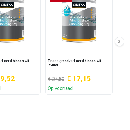
rf acryl binnen wit
Finess grondverf acryl binnen wit
Finess
750ml
750ml
 9,52
€ 17,15
€ 24,50
€ 24
d
Op voorraad
Op v