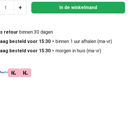
ucthoeveelheid: Voer de gewenste hoeveel
+
In de winkelmand
is retour
binnen 30 dagen
aag besteld voor 15:30
= binnen 1 uur afhalen (ma-vr)
aag besteld voor 15:30
= morgen in huis (ma-vr)