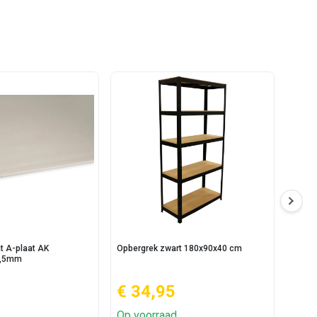
A
t A-plaat AK
Opbergrek zwart 180x90x40 cm
Knauf
2,5mm
€ 34,95
€ 13
Op voorraad
Op v