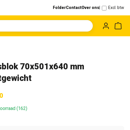
Folder
Contact
Over ons
|
Excl. btw
Wink
sblok 70x501x640 mm
htgewicht
0
oorraad (162)