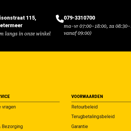
isonstraat 115,
079-3310700
etermeer
ma–vr 07:00–18:00, za 08:30–1
vanaf 09:00)
m langs in onze winkel
VICE
VOORWAARDEN
e vragen
Retourbeleid
Terugbetalingsbeleid
& Bezorging
Garantie