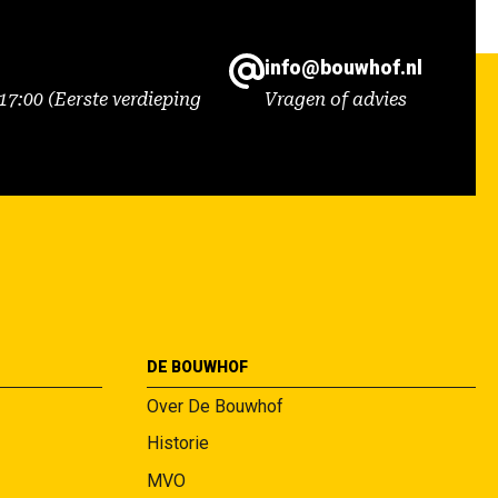
info@bouwhof.nl
7:00 (Eerste verdieping
Vragen of advies
DE BOUWHOF
Over De Bouwhof
Historie
MVO