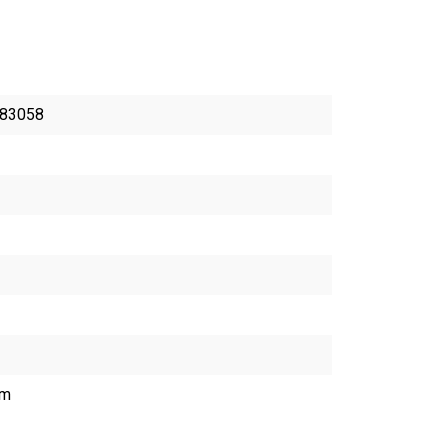
83058
am