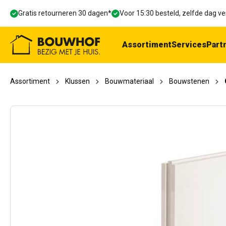
oekopdracht
Ga naar de hoofdnavigatie
Gratis retourneren 30 dagen*
Voor 15:30 besteld, zelfde dag 
Assortiment
Services
Part
Assortiment
Klussen
Bouwmateriaal
Bouwstenen