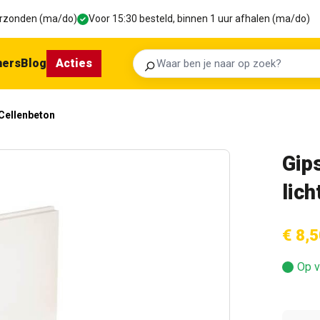
verzonden (ma/do)
Voor 15:30 besteld, binnen 1 uur afhalen (ma/do)
ners
Blog
Acties
Zoeken
Cellenbeton
Gip
lic
€ 8,5
Op v