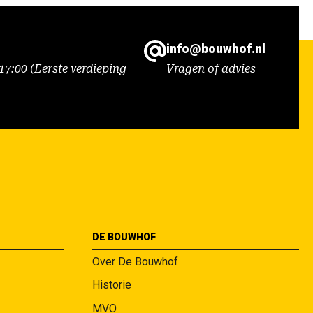
info@bouwhof.nl
7:00 (Eerste verdieping
Vragen of advies
DE BOUWHOF
Over De Bouwhof
Historie
MVO