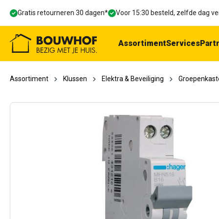
oekopdracht
Ga naar de hoofdnavigatie
Gratis retourneren 30 dagen*
Voor 15:30 besteld, zelfde dag 
Assortiment
Services
Part
Assortiment
Klussen
Elektra & Beveiliging
Groepenkast