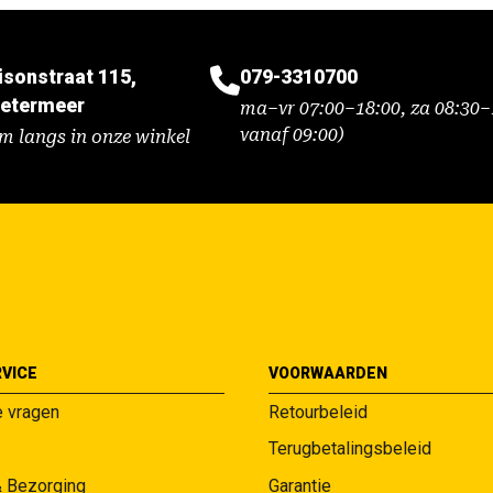
isonstraat 115,
079-3310700
etermeer
ma–vr 07:00–18:00, za 08:30–1
vanaf 09:00)
m langs in onze winkel
VICE
VOORWAARDEN
e vragen
Retourbeleid
Terugbetalingsbeleid
& Bezorging
Garantie