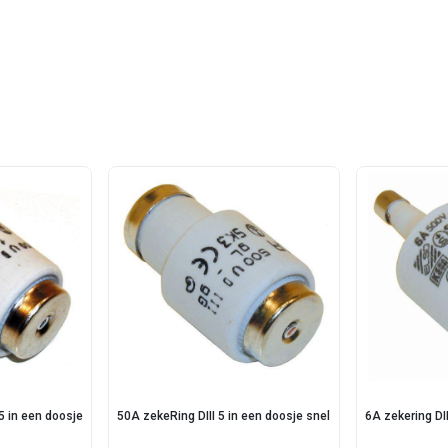
 5 in een doosje
50A zekeRing DIII 5 in een doosje snel
6A zekering DII