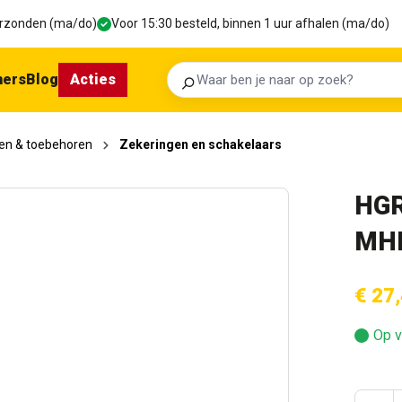
verzonden (ma/do)
Voor 15:30 besteld, binnen 1 uur afhalen (ma/do)
ners
Blog
Acties
Zoeken
en & toebehoren
Zekeringen en schakelaars
HGR
MH
€ 27
Op v