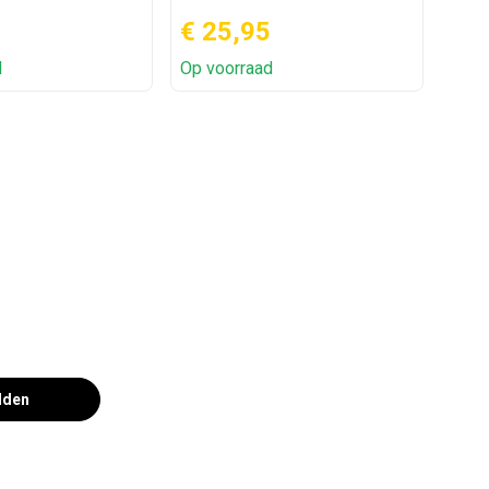
€ 25,95
€ 7
d
Op voorraad
Op v
lden