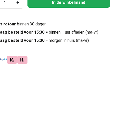
ucthoeveelheid: Voer de gewenste hoeveel
+
In de winkelmand
is retour
binnen 30 dagen
aag besteld voor 15:30
= binnen 1 uur afhalen (ma-vr)
aag besteld voor 15:30
= morgen in huis (ma-vr)