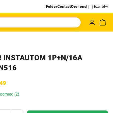
Folder
Contact
Over ons
|
Excl. btw
Wink
 INSTAUTOM 1P+N/16A
N516
,49
oorraad (2)