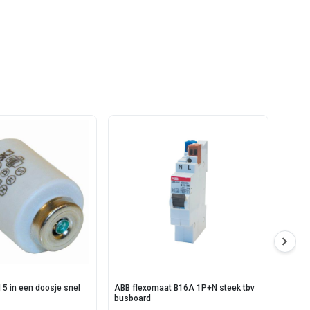
 5 in een doosje snel
ABB flexomaat B16A 1P+N steek tbv
ABB K
busboard