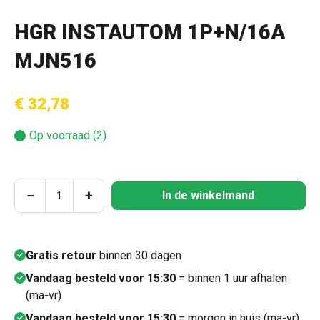
HGR INSTAUTOM 1P+N/16A
MJN516
€ 32,78
Op voorraad (2)
Producthoeveelheid: Voer de gewenste hoeve
−
+
In de winkelmand
Gratis retour
binnen 30 dagen
Vandaag besteld voor 15:30
= binnen 1 uur afhalen
(ma-vr)
Vandaag besteld voor 15:30
= morgen in huis (ma-vr)