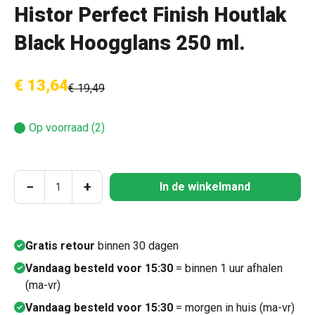
Histor Perfect Finish Houtlak
Black Hoogglans 250 ml.
€ 13,64
€ 19,49
Op voorraad (2)
Producthoeveelheid: Voer de gewenste hoeve
−
+
In de winkelmand
Gratis retour
binnen 30 dagen
Vandaag besteld voor 15:30
= binnen 1 uur afhalen
(ma-vr)
Vandaag besteld voor 15:30
= morgen in huis (ma-vr)