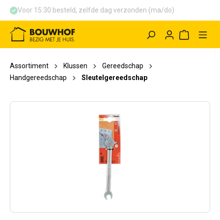
Voor 15:30 besteld, zelfde dag verzonden (ma/do)
hoofdinhoud
Winkelwag
Assortiment
Klussen
Gereedschap
Handgereedschap
Sleutelgereedschap