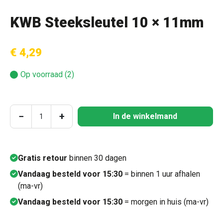
KWB Steeksleutel 10 × 11mm
€ 4,29
Op voorraad (2)
Producthoeveelheid: Voer de gewenste hoeve
−
+
In de winkelmand
Gratis retour
binnen 30 dagen
Vandaag besteld voor 15:30
= binnen 1 uur afhalen
(ma-vr)
Vandaag besteld voor 15:30
= morgen in huis (ma-vr)