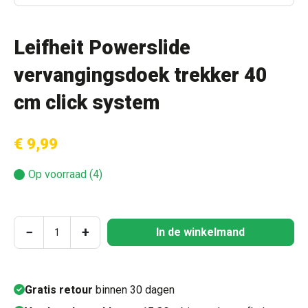
Leifheit Powerslide
vervangingsdoek trekker 40
cm click system
€ 9,99
Op voorraad (4)
Producthoeveelheid: Voer de gewenste hoeve
−
+
In de winkelmand
Gratis retour
binnen 30 dagen