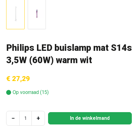
Philips LED buislamp mat S14s
3,5W (60W) warm wit
€ 27,29
Op voorraad (15)
Producthoeveelheid: Voer de gewenste hoeve
−
+
In de winkelmand