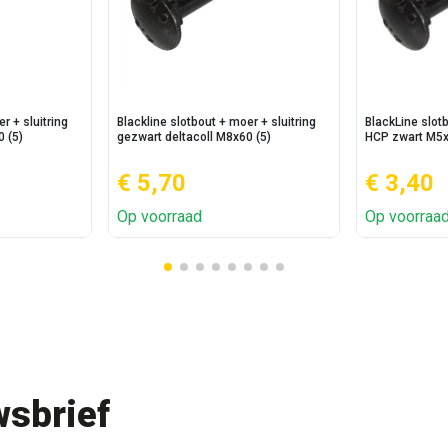
r + sluitring
Blackline slotbout + moer + sluitring
BlackLine slotb
0 (5)
gezwart deltacoll M8x60 (5)
HCP zwart M5x
€ 5,70
€ 3,40
Op voorraad
Op voorraa
sbrief