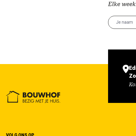
Elke week
Ed
Zo
Ko
VOLG ONS OP