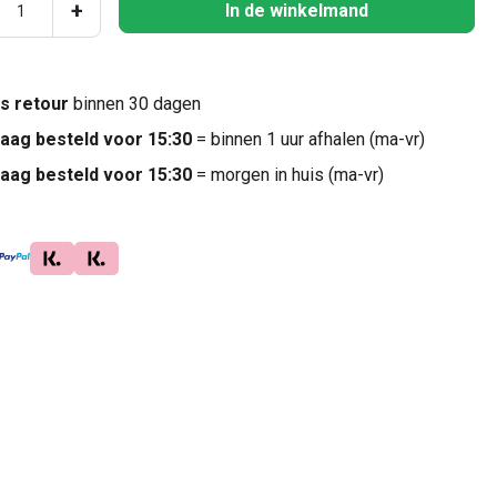
ucthoeveelheid: Voer de gewenste hoeveel
+
In de winkelmand
is retour
binnen 30 dagen
aag besteld voor 15:30
= binnen 1 uur afhalen (ma-vr)
aag besteld voor 15:30
= morgen in huis (ma-vr)