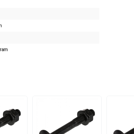
m
gram