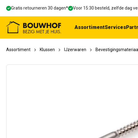
oekopdracht
Ga naar de hoofdnavigatie
Gratis retourneren 30 dagen*
Voor 15:30 besteld, zelfde dag 
Assortiment
Services
Part
Assortiment
Klussen
IJzerwaren
Bevestigingsmateriaa