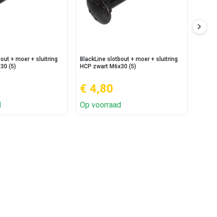
out + moer + sluitring
BlackLine slotbout + moer + sluitring
BlackL
30 (5)
HCP zwart M6x30 (5)
HCP z
€ 4,80
€ 4
d
Op voorraad
Op v