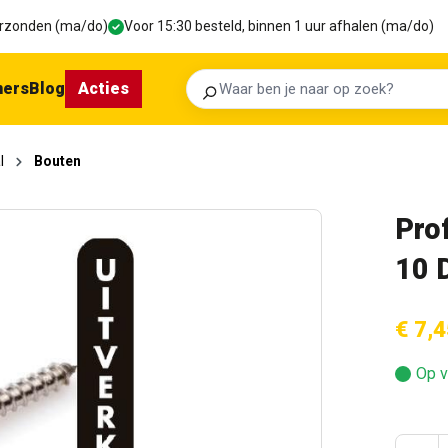
verzonden (ma/do)
Voor 15:30 besteld, binnen 1 uur afhalen (ma/do)
ners
Blog
Acties
Zoeken
l
Bouten
Pro
10 
€ 7,4
Op v