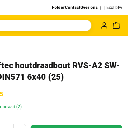
Folder
Contact
Over ons
|
Excl. btw
Wink
ftec houtdraadbout RVS-A2 SW-
DIN571 6x40 (25)
5
oorraad (2)