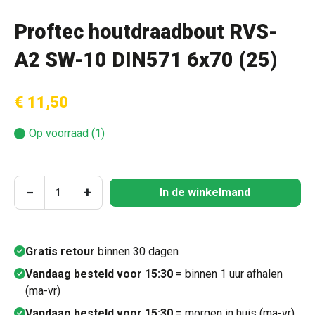
Proftec houtdraadbout RVS-
A2 SW-10 DIN571 6x70 (25)
€ 11,50
Op voorraad (1)
Producthoeveelheid: Voer de gewenste hoeve
−
+
In de winkelmand
Gratis retour
binnen 30 dagen
Vandaag besteld voor 15:30
= binnen 1 uur afhalen
(ma-vr)
Vandaag besteld voor 15:30
= morgen in huis (ma-vr)