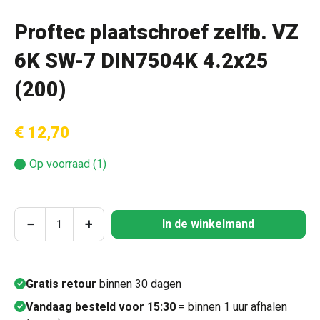
Proftec plaatschroef zelfb. VZ
6K SW-7 DIN7504K 4.2x25
(200)
€ 12,70
Op voorraad (1)
Producthoeveelheid: Voer de gewenste hoeve
−
+
In de winkelmand
Gratis retour
binnen 30 dagen
Vandaag besteld voor 15:30
= binnen 1 uur afhalen