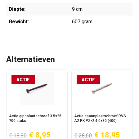
Diepte:
9 cm
Gewicht:
607 gram
Alternatieven
ACTIE
ACTIE
Actie gipsplaatschroef 3.5x25
Actie spaanplaatschroef RVS-
700 stuks
A2 PK PZ-2 4.0x30 (400)
€ 8,95
€ 18,95
€ 13,30
€ 28,60