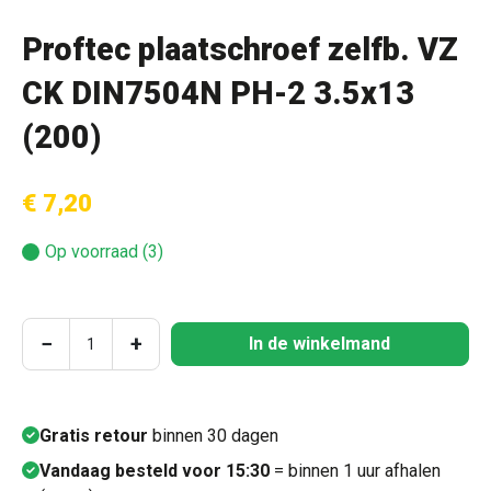
Proftec plaatschroef zelfb. VZ
CK DIN7504N PH-2 3.5x13
(200)
€ 7,20
Op voorraad (3)
Producthoeveelheid: Voer de gewenste hoeve
−
+
In de winkelmand
Gratis retour
binnen 30 dagen
Vandaag besteld voor 15:30
= binnen 1 uur afhalen