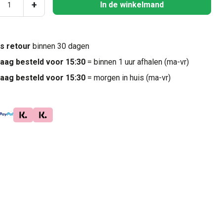
ucthoeveelheid: Voer de gewenste hoeveel
+
In de winkelmand
is retour
binnen 30 dagen
aag besteld voor 15:30
= binnen 1 uur afhalen (ma-vr)
aag besteld voor 15:30
= morgen in huis (ma-vr)