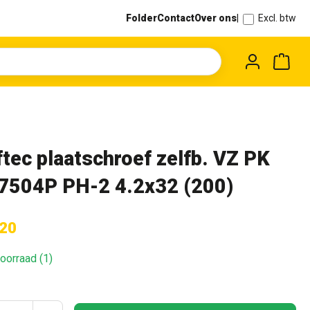
Folder
Contact
Over ons
|
Excl. btw
Wink
ftec plaatschroef zelfb. VZ PK
7504P PH-2 4.2x32 (200)
,20
oorraad (1)