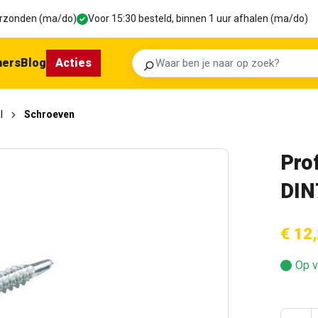
verzonden (ma/do)
Voor 15:30 besteld, binnen 1 uur afhalen (ma/do)
ners
Blog
Acties
Zoeken
l
Schroeven
Pro
DIN
€ 12
Op v