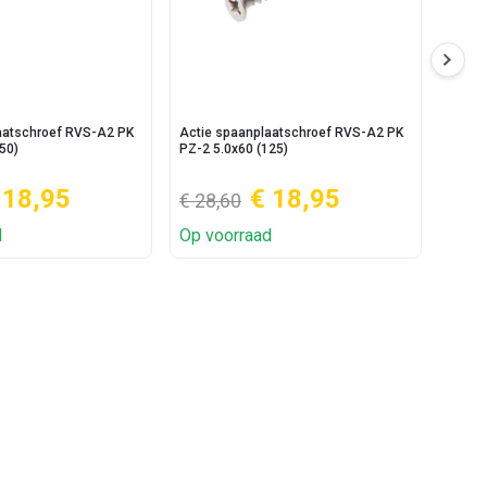
aatschroef RVS-A2 PK
Actie spaanplaatschroef RVS-A2 PK
Actie
50)
PZ-2 5.0x60 (125)
5.0x50
 18,95
€ 18,95
€ 28,60
€ 13
d
Op voorraad
Op v