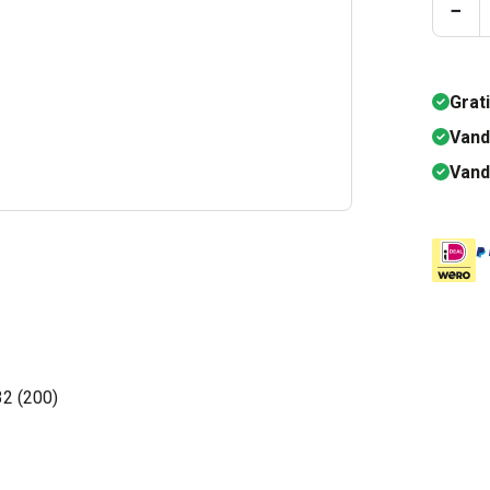
Prod
−
Grat
Vand
Vand
2 (200)