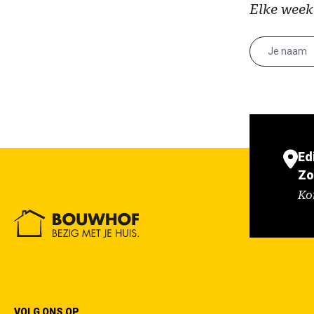
Elke week
Ed
Zo
Ko
VOLG ONS OP