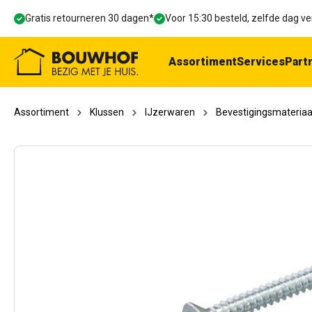
oekopdracht
Ga naar de hoofdnavigatie
Gratis retourneren 30 dagen*
Voor 15:30 besteld, zelfde dag 
Assortiment
Services
Part
Assortiment
Klussen
IJzerwaren
Bevestigingsmateriaa