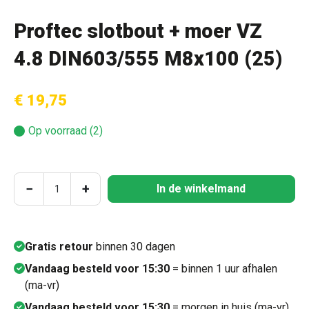
Proftec slotbout + moer VZ
4.8 DIN603/555 M8x100 (25)
€ 19,75
Op voorraad (2)
Producthoeveelheid: Voer de gewenste hoeve
−
+
In de winkelmand
Gratis retour
binnen 30 dagen
Vandaag besteld voor 15:30
= binnen 1 uur afhalen
(ma-vr)
Vandaag besteld voor 15:30
= morgen in huis (ma-vr)