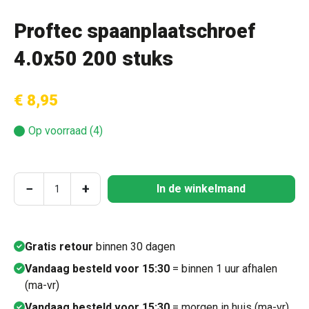
Proftec spaanplaatschroef
4.0x50 200 stuks
€ 8,95
Op voorraad (4)
Producthoeveelheid: Voer de gewenste hoeve
−
+
In de winkelmand
Gratis retour
binnen 30 dagen
Vandaag besteld voor 15:30
= binnen 1 uur afhalen
(ma-vr)
Vandaag besteld voor 15:30
= morgen in huis (ma-vr)