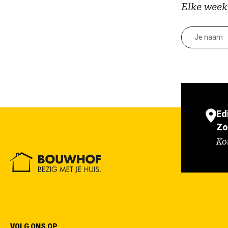
Elke week
Ed
Zo
Ko
VOLG ONS OP