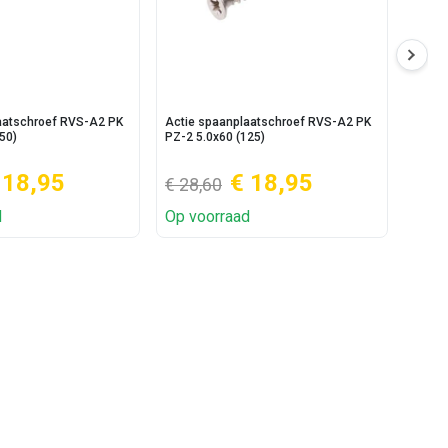
aatschroef RVS-A2 PK
Actie spaanplaatschroef RVS-A2 PK
Actie
50)
PZ-2 5.0x60 (125)
5.0x50
 18,95
€ 18,95
€ 28,60
€ 13
d
Op voorraad
Op v