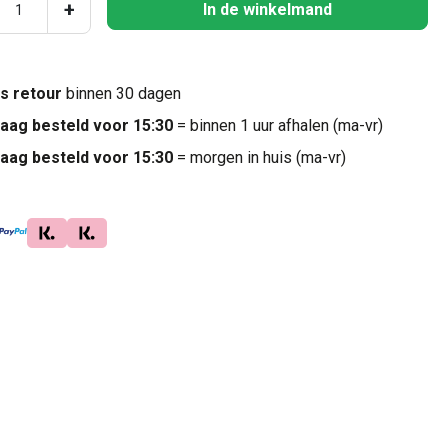
ucthoeveelheid: Voer de gewenste hoeveel
+
In de winkelmand
is retour
binnen 30 dagen
aag besteld voor 15:30
= binnen 1 uur afhalen (ma-vr)
aag besteld voor 15:30
= morgen in huis (ma-vr)