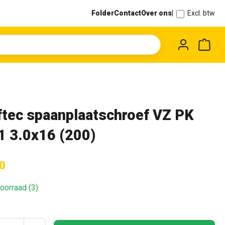
Folder
Contact
Over ons
|
Excl. btw
Wink
ftec spaanplaatschroef VZ PK
1 3.0x16 (200)
0
oorraad (3)