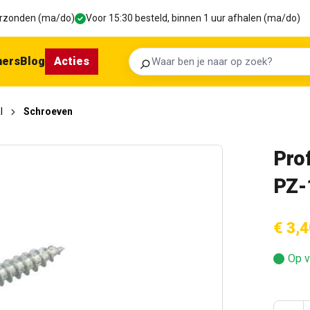
verzonden (ma/do)
Voor 15:30 besteld, binnen 1 uur afhalen (ma/do)
ners
Blog
Acties
Zoeken
l
Schroeven
Pro
PZ-
€ 3,4
Op v