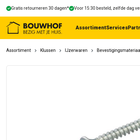
oekopdracht
Ga naar de hoofdnavigatie
Gratis retourneren 30 dagen*
Voor 15:30 besteld, zelfde dag 
Assortiment
Services
Part
Assortiment
Klussen
IJzerwaren
Bevestigingsmateriaa