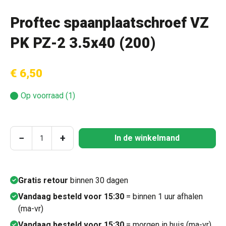
Proftec spaanplaatschroef VZ
PK PZ-2 3.5x40 (200)
€ 6,50
Op voorraad (1)
Producthoeveelheid: Voer de gewenste hoeve
−
+
In de winkelmand
Gratis retour
binnen 30 dagen
Vandaag besteld voor 15:30
= binnen 1 uur afhalen
(ma-vr)
Vandaag besteld voor 15:30
= morgen in huis (ma-vr)