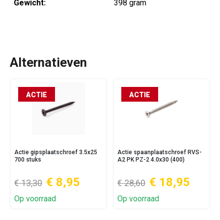
Gewicht:
398 gram
Alternatieven
ACTIE
ACTIE
Actie gipsplaatschroef 3.5x25
Actie spaanplaatschroef RVS-
700 stuks
A2 PK PZ-2 4.0x30 (400)
€ 8,95
€ 18,95
€ 13,30
€ 28,60
Op voorraad
Op voorraad