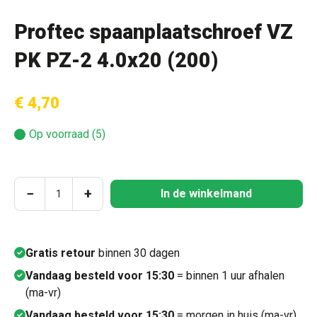
Proftec spaanplaatschroef VZ
PK PZ-2 4.0x20 (200)
€ 4,70
Op voorraad (5)
Producthoeveelheid: Voer de gewenste hoeve
−
+
In de winkelmand
Gratis retour
binnen 30 dagen
Vandaag besteld voor 15:30
= binnen 1 uur afhalen
(ma-vr)
Vandaag besteld voor 15:30
= morgen in huis (ma-vr)