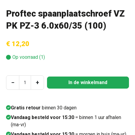
Proftec spaanplaatschroef VZ
PK PZ-3 6.0x60/35 (100)
€ 12,20
Op voorraad (1)
Producthoeveelheid: Voer de gewenste hoeve
−
+
In de winkelmand
Gratis retour
binnen 30 dagen
Vandaag besteld voor 15:30
= binnen 1 uur afhalen
(ma-vr)
Vandaag besteld voor 15:30
= morgen in huis (ma-vr)