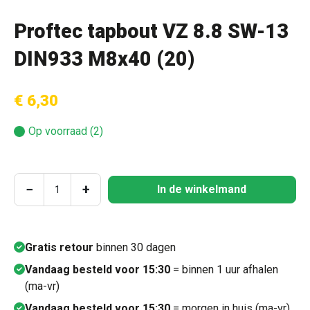
Proftec tapbout VZ 8.8 SW-13
DIN933 M8x40 (20)
€ 6,30
Op voorraad (2)
Producthoeveelheid: Voer de gewenste hoeve
−
+
In de winkelmand
Gratis retour
binnen 30 dagen
Vandaag besteld voor 15:30
= binnen 1 uur afhalen
(ma-vr)
Vandaag besteld voor 15:30
= morgen in huis (ma-vr)