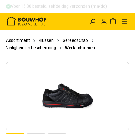
Voor 15:30 besteld, zelfde dag verzonden (ma/do)
hoofdinhoud
Winkelwag
Assortiment
Klussen
Gereedschap
Veiligheid en bescherming
Werkschoenen