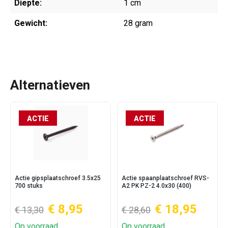
Diepte:
1 cm
Gewicht:
28 gram
Alternatieven
ACTIE
ACTIE
Actie gipsplaatschroef 3.5x25
Actie spaanplaatschroef RVS-
700 stuks
A2 PK PZ-2 4.0x30 (400)
€ 8,95
€ 18,95
€ 13,30
€ 28,60
Op voorraad
Op voorraad