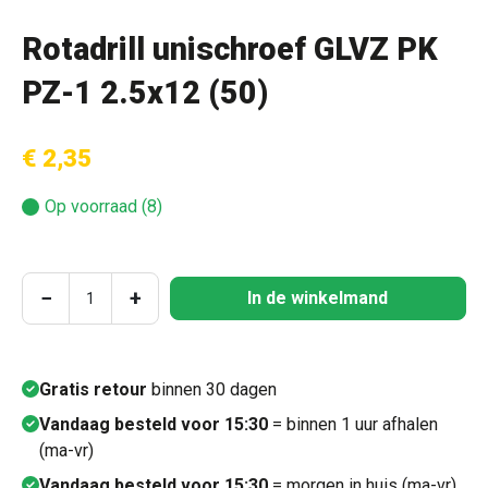
Rotadrill unischroef GLVZ PK
PZ-1 2.5x12 (50)
€ 2,35
Op voorraad (8)
Producthoeveelheid: Voer de gewenste hoeve
−
+
In de winkelmand
Gratis retour
binnen 30 dagen
Vandaag besteld voor 15:30
= binnen 1 uur afhalen
(ma-vr)
Vandaag besteld voor 15:30
= morgen in huis (ma-vr)