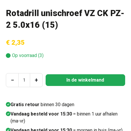
Rotadrill unischroef VZ CK PZ-
2 5.0x16 (15)
€ 2,35
Op voorraad (3)
Producthoeveelheid: Voer de gewenste hoeve
−
+
In de winkelmand
Gratis retour
binnen 30 dagen
Vandaag besteld voor 15:30
= binnen 1 uur afhalen
(ma-vr)
Vandaag besteld voor 15:30
= morgen in huis (ma-vr)