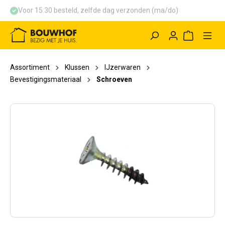
Voor 15:30 besteld, zelfde dag verzonden (ma/do)
hoofdinhoud
Winkelwag
Assortiment
Klussen
IJzerwaren
Bevestigingsmateriaal
Schroeven