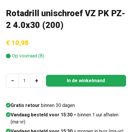
Rotadrill unischroef VZ PK PZ-
2 4.0x30 (200)
€ 10,98
Op voorraad (8)
Producthoeveelheid: Voer de gewenste hoeve
−
+
In de winkelmand
Gratis retour
binnen 30 dagen
Vandaag besteld voor 15:30
= binnen 1 uur afhalen
(ma-vr)
Vandaag besteld voor 15:30
= morgen in huis (ma-vr)