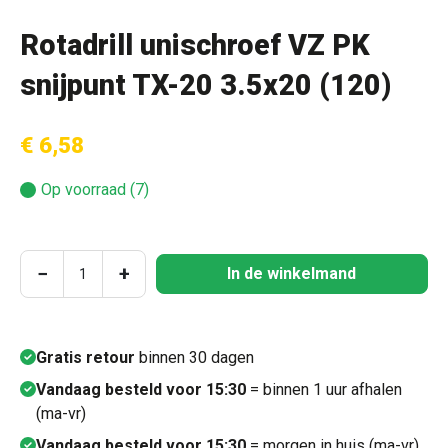
Rotadrill unischroef VZ PK
snijpunt TX-20 3.5x20 (120)
€ 6,58
Op voorraad (7)
Producthoeveelheid: Voer de gewenste hoeve
−
+
In de winkelmand
Gratis retour
binnen 30 dagen
Vandaag besteld voor 15:30
= binnen 1 uur afhalen
(ma-vr)
Vandaag besteld voor 15:30
= morgen in huis (ma-vr)