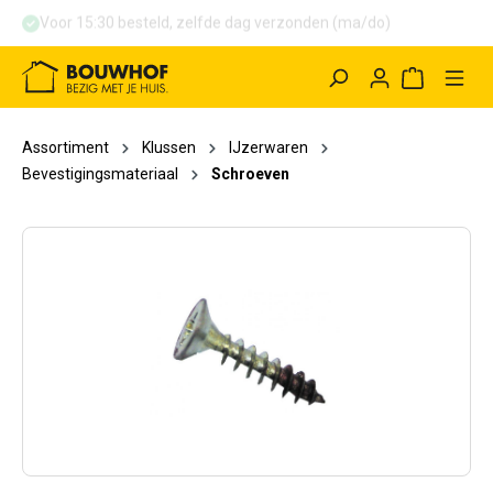
Voor 15:30 besteld, zelfde dag verzonden (ma/do)
hoofdinhoud
Winkelwag
Assortiment
Klussen
IJzerwaren
Bevestigingsmateriaal
Schroeven