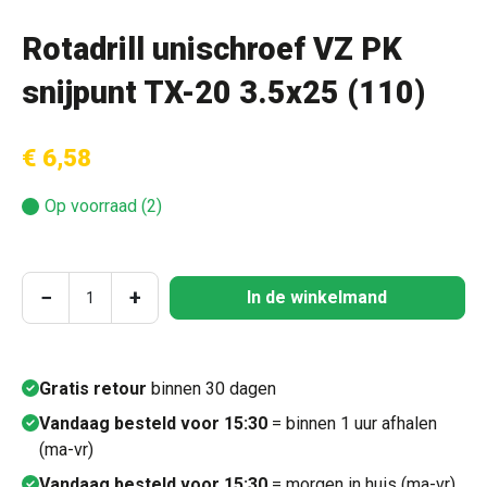
Rotadrill unischroef VZ PK
snijpunt TX-20 3.5x25 (110)
€ 6,58
Op voorraad (2)
Producthoeveelheid: Voer de gewenste hoeve
−
+
In de winkelmand
Gratis retour
binnen 30 dagen
Vandaag besteld voor 15:30
= binnen 1 uur afhalen
(ma-vr)
Vandaag besteld voor 15:30
= morgen in huis (ma-vr)