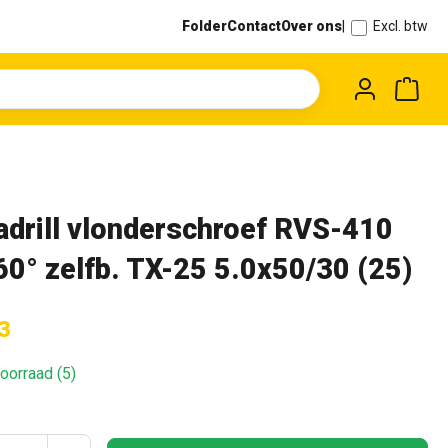
Folder
Contact
Over ons
|
Excl. btw
Wink
adrill vlonderschroef RVS-410
60° zelfb. TX-25 5.0x50/30 (25)
3
oorraad (5)