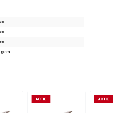
cm
cm
cm
 gram
ACTIE
ACTIE