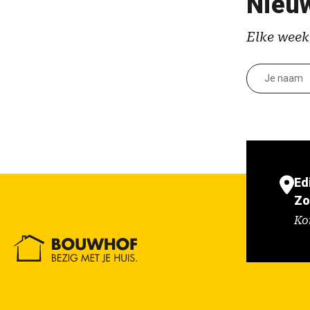
Nieuw
Elke week
Ed
Zo
Ko