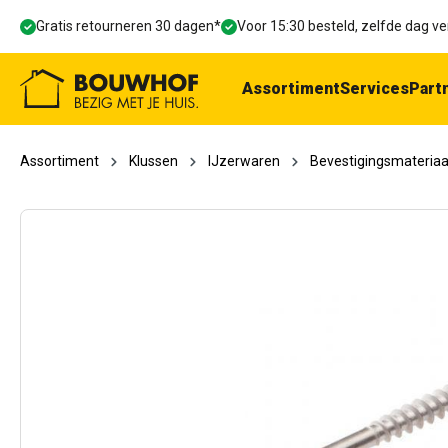
oekopdracht
Ga naar de hoofdnavigatie
Gratis retourneren 30 dagen*
Voor 15:30 besteld, zelfde dag 
Assortiment
Services
Part
Assortiment
Klussen
IJzerwaren
Bevestigingsmateriaa