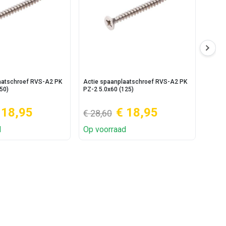
aatschroef RVS-A2 PK
Actie spaanplaatschroef RVS-A2 PK
Actie
50)
PZ-2 5.0x60 (125)
5.0x50
 18,95
€ 18,95
€ 28,60
€ 13
d
Op voorraad
Op v