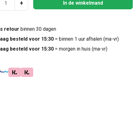
ucthoeveelheid: Voer de gewenste hoeveel
+
In de winkelmand
is retour
binnen 30 dagen
aag besteld voor 15:30
= binnen 1 uur afhalen (ma-vr)
aag besteld voor 15:30
= morgen in huis (ma-vr)