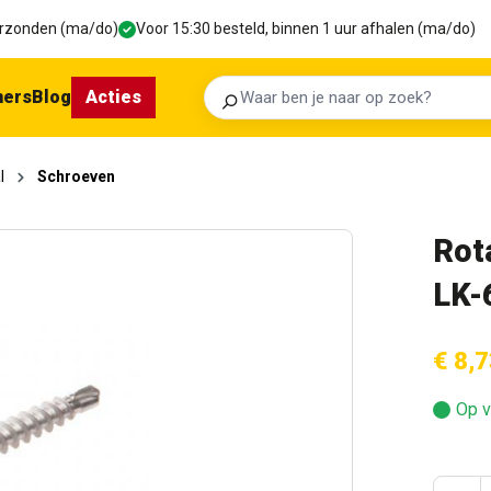
verzonden (ma/do)
Voor 15:30 besteld, binnen 1 uur afhalen (ma/do)
ners
Blog
Acties
Zoeken
l
Schroeven
Rot
LK-
€ 8,7
Op v