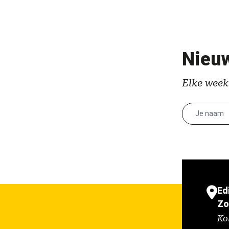
Nieuw
Elke week
Ed
Zo
Ko