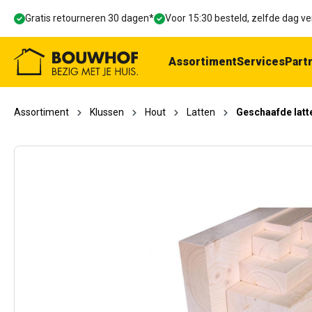
oekopdracht
Ga naar de hoofdnavigatie
Gratis retourneren 30 dagen*
Voor 15:30 besteld, zelfde dag 
Assortiment
Services
Part
Assortiment
Klussen
Hout
Latten
Geschaafde latt