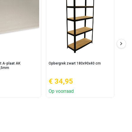
t A-plaat AK
Opbergrek zwart 180x90x40 cm
Knauf
2,5mm
€ 34,95
€ 13
Op voorraad
Op v