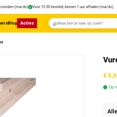
verzonden (ma/do)
Voor 15:30 besteld, binnen 1 uur afhalen (ma/do)
ners
Blog
Acties
Zoeken
en
Vur
€ 5,5
Op v
All