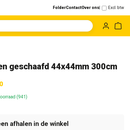
Folder
Contact
Over ons
|
Excl. btw
Wink
en geschaafd 44x44mm 300cm
0
oorraad (941)
een afhalen in de winkel