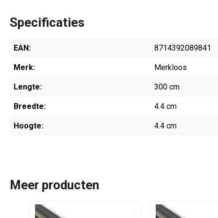
Specificaties
EAN:
8714392089841
Merk:
Merkloos
Lengte:
300 cm
Breedte:
4.4 cm
Hoogte:
4.4 cm
Meer producten