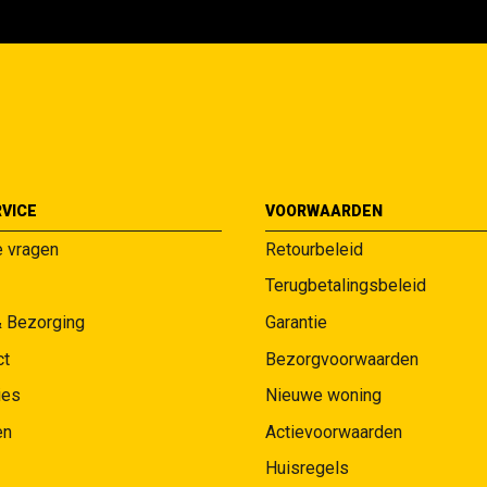
VICE
VOORWAARDEN
e vragen
Retourbeleid
Terugbetalingsbeleid
& Bezorging
Garantie
ct
Bezorgvoorwaarden
ies
Nieuwe woning
en
Actievoorwaarden
Huisregels