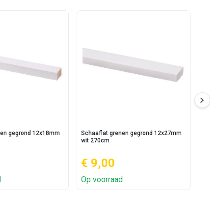
enen gegrond 12x18mm
Schaaflat grenen gegrond 12x27mm
Schaa
wit 270cm
wit 2
€ 9,00
€ 
d
Op voorraad
Op v