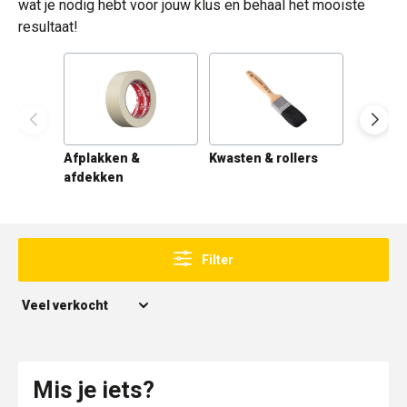
wat je nodig hebt voor jouw klus en behaal het mooiste
resultaat!
Afplakken &
Kwasten & rollers
Overige
afdekken
verfger
Filter
Mis je iets?