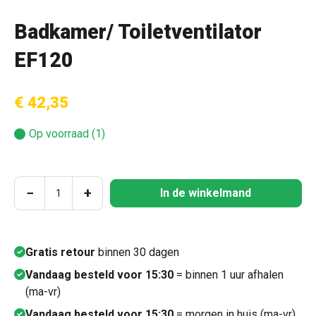
Badkamer/ Toiletventilator
EF120
€ 42,35
Op voorraad (1)
Producthoeveelheid: Voer de gewenste hoeve
−
+
In de winkelmand
Gratis retour
binnen 30 dagen
Vandaag besteld voor 15:30
= binnen 1 uur afhalen
(ma-vr)
Vandaag besteld voor 15:30
= morgen in huis (ma-vr)