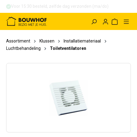
Voor 15:30 besteld, zelfde dag verzonden (ma/do)
hoofdinhoud
Winkelwag
Assortiment
Klussen
Installatiemateriaal
Luchtbehandeling
Toiletventilatoren