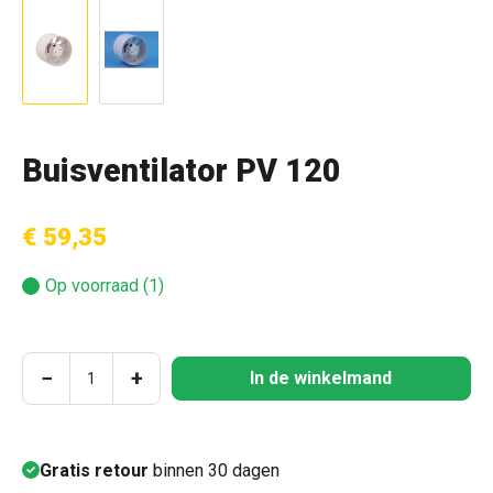
Buisventilator PV 120
€ 59,35
Op voorraad (1)
Producthoeveelheid: Voer de gewenste hoeve
−
+
In de winkelmand
Gratis retour
binnen 30 dagen